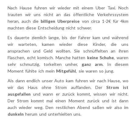
Nach Hause fuhren wir wieder mit einem Uber Taxi. Noch
trauten wir uns nicht an das öffentliche Verkehrssystem
heran, auch die
billigen
Uberpreise
von circa 1-2€ für 4km
machten diese Entscheidung nicht schwer.
Es dauerte ziemlich lange, bis der Fahrer kam und während
wir warteten, kamen wieder diese Kinder, die uns
ansprachen und Geld wollten. Sie schnüffelten an ihren
Flaschen, echt komisch. Manche hatten
keine Schuhe
, waren
sehr schmutzig, torkelten umher,
ganz arm
. In diesem
Moment fühlte ich mein
Mitgefühl
, sie waren so jung.
Als dann endlich unser Auto kam fuhren wir nach Hause, wo
wir das Haus ohne Strom auffanden. Der
Strom ist
ausgefallen
und wann er zurück kommt, wissen wir nicht.
Der Strom kommt mal einen Moment zurück und ist dann
auch wieder weg. Den restlichen Abend saßen wir also im
dunkeln
herum und unterhielten uns.