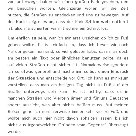
von unterwegs, haben wir einen großen Park gesehen, den
wir besuchen wollten. Gleichzeitig wollen wir die Zeit
nutzen, die Straßen zu entdecken und uns zu bewegen.
Auf
der Karte zeigte es an, dass der Park
3,4 km weit
entfernt
ist, also marschierten wir mit schnellem Schritt los.
Um ehrlich zu sein
, war ich mir erst unsicher, ob ich zu Fuß
gehen wollte. Es ist einfach so, dass ich bevor wir nach
Nairobi gekommen sind, so viel gelesen habe, dass man doch
am besten ein Taxt oder ähnliches benutzen sollte, da es
auf vielen Straßen nicht sicher ist. Normalerweise ignoriere
ich so etwas generell und mache mir
selbst einen Eindruck
der Situation
und entscheide vor Ort. Ich kann es mir kaum
vorstellen, dass man am helligen Tag nicht zu Fuß auf der
Straße unterwegs sein kann. Es ist richtig, dass es in
manchen Straßen und Vierteln ärmer und für uns Deutsche
anders aussieht, was aber nichts heißen muss. Auf meinen
Reisen gehe ich normalerweise immer sehr viel zu Fuß, und
wollte mich auch hier nicht davon abhalten lassen, bis ich
nicht aus irgendwelchen Gründen vom Gegenteil überzeugt
werde.