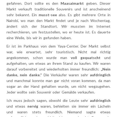
gefahren. Dort sollte es den
Maasaimarkt
geben. Dieser
Markt verkauft traditionelle
Souvenirs und ist anscheinend
sehr bekannt. Ein
musst-see
also. Es gibt mehrere Orte in
Nairobi, wo man den Markt findet und je nach Wochentag,
ändert sich der Standtort. Wir mussten im Internet
recherchieren, um festzustellen, wo er heute ist. Es dauerte
eine Weile, bis wir in gefunden haben.
Er ist im Parkhaus von dem Yaya-Center. Der Markt selbst
war, wie erwartet, sehr touristisch. Nicht mal richtig
angekommen, schon wurde man
voll gequatscht
und
aufgehalten, um etwas an ihrem Stand zu kaufen. Wir waren
darauf vorbereitet und wiederholten immer freundlich:
„Nein
danke, nein danke.“
Die Verkäufer waren sehr
aufdringlich
und manchmal konnte man gar nicht voran kommen, da man
sogar an der Hand gehalten wurde, um nicht wegzugehen.
Jeder wollte sein Souvenir oder Gemälde verkaufen.
Ich muss jedoch sagen, obwohl die Leute sehr
aufdringlich
und etwas
nervig
waren, behielten sie immer ein Lächeln
und waren stets freundlich. Niemand sagte etwas