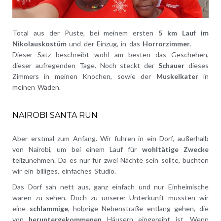
Total aus der Puste, bei meinem ersten
5 km Lauf im
Nikolauskostüm
und der Einzug, in das
Horrorzimmer
.
Dieser Satz beschreibt wohl am besten das Geschehen,
dieser aufregenden Tage. Noch steckt der
Schauer
dieses
Zimmers in meinen Knochen, sowie der
Muskelkater
in
meinen Waden.
NAIROBI SANTA RUN
Aber erstmal zum Anfang. Wir fuhren in ein Dorf, außerhalb
von Nairobi, um bei einem Lauf für
wohltätige Zwecke
teilzunehmen. Da es nur für zwei Nächte sein sollte, buchten
wir ein billiges, einfaches Studio.
Das Dorf sah nett aus, ganz einfach und nur Einheimische
waren zu sehen. Doch zu unserer Unterkunft mussten wir
eine
schlammige
, holprige Nebenstraße entlang gehen, die
von
heruntergekommenen
Häusern eingereiht ist. Wenn