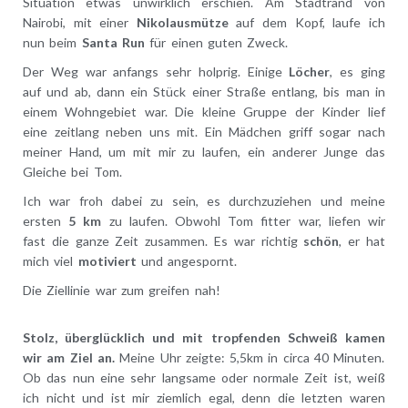
Situation etwas unwirklich erschien. Am Stadtrand von
Nairobi, mit einer
Nikolausmütze
auf dem Kopf, laufe ich
nun beim
Santa Run
für einen guten Zweck.
Der Weg war anfangs sehr holprig. Einige
Löcher
, es ging
auf und ab, dann ein Stück einer Straße entlang, bis man in
einem Wohngebiet war. Die kleine Gruppe der Kinder lief
eine zeitlang neben uns mit. Ein Mädchen griff sogar nach
meiner Hand, um mit mir zu laufen, ein anderer Junge das
Gleiche bei Tom.
Ich war froh dabei zu sein, es durchzuziehen und meine
ersten
5 km
zu laufen. Obwohl Tom fitter war, liefen wir
fast die ganze Zeit zusammen. Es war richtig
schön
, er hat
mich viel
motiviert
und angespornt.
Die Ziellinie war zum greifen nah!
Stolz, überglücklich und mit tropfenden Schweiß kamen
wir am Ziel an.
Meine Uhr zeigte: 5,5km in circa 40 Minuten.
Ob das nun eine sehr langsame oder normale Zeit ist, weiß
ich nicht und ist mir ziemlich egal, denn die letzten waren