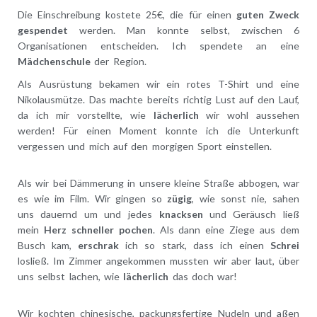
Die Einschreibung kostete 25€, die für einen
guten Zweck
gespendet
werden. Man konnte selbst, zwischen 6
Organisationen entscheiden. Ich spendete an eine
Mädchenschule
der Region.
Als Ausrüstung bekamen wir ein rotes T-Shirt und eine
Nikolausmütze. Das machte bereits richtig Lust auf den Lauf,
da ich mir vorstellte, wie
lächerlich
wir wohl aussehen
werden! Für einen Moment konnte ich die Unterkunft
vergessen und mich auf den morgigen Sport einstellen.
Als wir bei Dämmerung in unsere kleine Straße abbogen, war
es wie im Film. Wir gingen so
zügig
, wie sonst nie, sahen
uns dauernd um und jedes
knacksen
und Geräusch ließ
mein
Herz schneller pochen
. Als dann eine Ziege aus dem
Busch kam,
erschrak
ich so stark, dass ich einen
Schrei
losließ. Im Zimmer angekommen mussten wir aber laut, über
uns selbst lachen, wie
lächerlich
das doch war!
Wir kochten chinesische, packungsfertige Nudeln und aßen