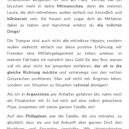
bisschen mehr in deine
Mitmenschen
, denn die meisten
Leute, die dich mitnehmen, wollen einfach nur freundlich und
hilfsbereit
sein. Sie freuen sich sogar, dich als Mitfahrer
dabei zu haben und manchmal erlebst du
die tollsten
Dinge!
Die Tramper sind auch nicht alle mittellose Hippies, sondern
wollen vielleicht einfach nur diese positive Erfahrung, mit
Fremden eine Mitfahrgelegenheit zu teilen, erleben. In
meinem Fall habe ich natürlich dass Geld für den Bus, warum
soll ich aber nicht bei jemandem mitfahren,
der eh in die
gleiche Richtung möchte
und unterwegs von den netten
Gesprächen profitieren.
Man soll nicht mit Ängsten leben,
sondern von Situation zu Situation
rational
abwägen!
Als ich in
Argentinien
per Anhalter gefahren bin, nahm mich
ein Pizzabäcker mit. Er lud mich auf eine selbst gebackene
Pizza, zusammen mit seiner ganzen Familie, ein!
Auf den
Philippinen
war die Familie, die uns mitnahm, so
glücklich, dass sie uns bei Ankunft dem ganzen Dorf, den
Nachbarn und Freunden vorstellte. Wir übernachteten