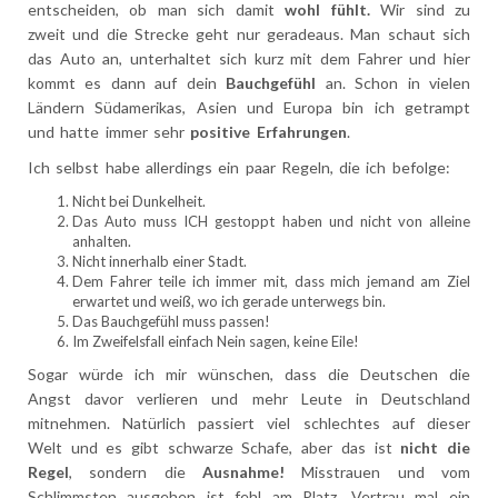
entscheiden, ob man sich damit
wohl fühlt.
Wir sind zu
zweit und die Strecke geht nur geradeaus. Man schaut sich
das Auto an, unterhaltet sich kurz mit dem Fahrer und hier
kommt es dann auf dein
Bauchgefühl
an. Schon in vielen
Ländern Südamerikas, Asien und Europa bin ich getrampt
und hatte immer sehr
positive Erfahrungen
.
Ich selbst habe allerdings ein paar Regeln, die ich befolge:
Nicht bei Dunkelheit.
Das Auto muss ICH gestoppt haben und nicht von alleine
anhalten.
Nicht innerhalb einer Stadt.
Dem Fahrer teile ich immer mit, dass mich jemand am Ziel
erwartet und weiß, wo ich gerade unterwegs bin.
Das Bauchgefühl muss passen!
Im Zweifelsfall einfach Nein sagen, keine Eile!
Sogar würde ich mir wünschen, dass die Deutschen die
Angst davor verlieren und mehr Leute in Deutschland
mitnehmen. Natürlich passiert viel schlechtes auf dieser
Welt und es gibt schwarze Schafe, aber das ist
nicht die
Regel
, sondern die
Ausnahme!
Misstrauen und vom
Schlimmsten ausgehen ist fehl am Platz. Vertrau mal ein