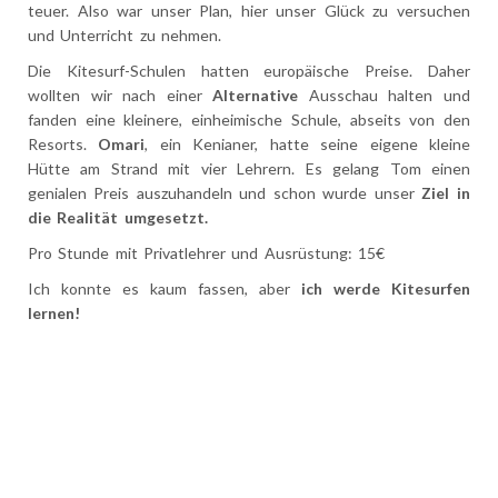
Die Hauptaktivität ist hier:
Kitesurfen
Wir wollten diesen Sport, schon als wir noch in Spanien am
Strand gewohnt haben, probieren. Es war aber einfach zu
teuer. Also war unser Plan, hier unser Glück zu versuchen
und Unterricht zu nehmen.
Die Kitesurf-Schulen hatten europäische Preise. Daher
wollten wir nach einer
Alternative
Ausschau halten und
fanden eine kleinere, einheimische Schule, abseits von den
Resorts.
Omari
, ein Kenianer, hatte seine eigene kleine
Hütte am Strand mit vier Lehrern. Es gelang Tom einen
genialen Preis auszuhandeln und schon wurde unser
Ziel in
die Realität umgesetzt.
Pro Stunde mit Privatlehrer und Ausrüstung: 15€
Ich konnte es kaum fassen, aber
ich werde Kitesurfen
lernen!