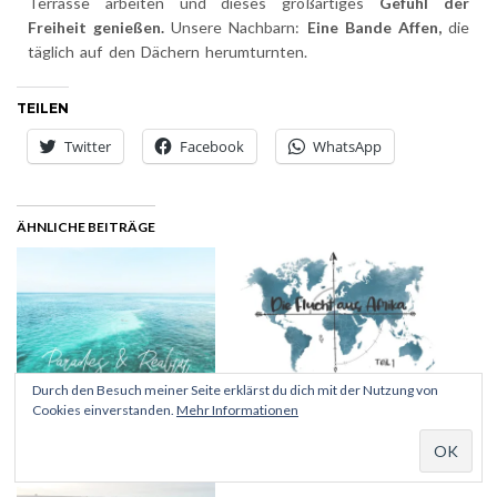
Den Rest der Geschichte könnt ihr euch vorstellen. Jeden
Tag, an dem es Wind gab, wollten wir
Kitesurfunterrichtnehmen. Den Rest des Tages auf unserer
Terrasse arbeiten und dieses großartiges
Gefühl der
Freiheit genießen.
Unsere Nachbarn:
Eine Bande Affen,
die
täglich auf den Dächern herumturnten.
TEILEN
Twitter
Facebook
WhatsApp
ÄHNLICHE BEITRÄGE
Durch den Besuch meiner Seite erklärst du dich mit der Nutzung von
Cookies einverstanden.
Mehr Informationen