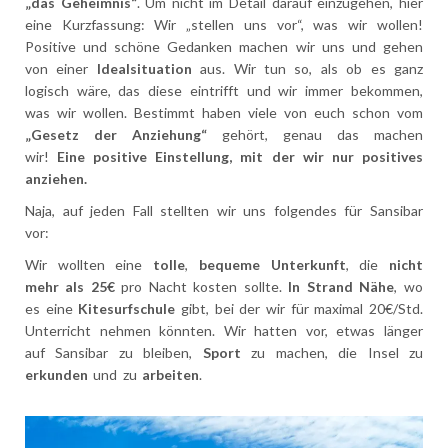
„das Geheimnis“
. Um nicht im Detail darauf einzugehen, hier
eine Kurzfassung: Wir „stellen uns vor“, was wir wollen!
Positive und schöne Gedanken machen wir uns und
gehen
von einer
Idealsituation
aus. Wir tun so, als ob es ganz
logisch wäre, das diese eintrifft und wir immer bekommen,
was wir wollen. Bestimmt haben viele von euch schon vom
„Gesetz der Anziehung“
gehört, genau das machen
wir!
Eine positive Einstellung, mit der wir nur positives
anziehen.
Naja, auf jeden Fall stellten wir uns folgendes für Sansibar
vor:
Wir wollten eine
tolle
,
bequeme
Unterkunft
, die
nicht
mehr als 25€
pro Nacht kosten sollte.
In Strand Nähe
, wo
es eine
Kitesurfschule
gibt, bei der wir für maximal 20€/Std.
Unterricht nehmen könnten. Wir hatten vor, etwas länger
auf Sansibar zu bleiben,
Sport
zu machen, die Insel zu
erkunden
und zu
arbeiten
.