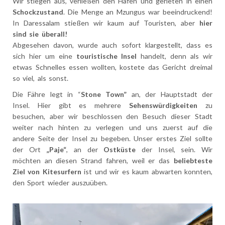
Wir stiegen aus, verließen den Hafen und gerieten in einen
Schockzustand
. Die Menge an Mzungus war beeindruckend!
In Daressalam stießen wir kaum auf Touristen, aber
hier
sind sie überall!
Abgesehen davon, wurde auch sofort klargestellt, dass es
sich hier um eine
touristische Insel
handelt, denn als wir
etwas Schnelles essen wollten, kostete das Gericht dreimal
so viel, als sonst.
Die Fähre legt in “
Stone Town”
an, der Hauptstadt der
Insel. Hier gibt es mehrere
Sehenswürdigkeiten
zu
besuchen, aber wir beschlossen den Besuch dieser Stadt
weiter nach hinten zu verlegen und uns zuerst auf die
andere Seite der Insel zu begeben. Unser erstes Ziel sollte
der Ort
„Paje“
, an der
Ostküste
der Insel, sein. Wir
möchten an diesen Strand fahren, weil er das
beliebteste
Ziel von Kitesurfern
ist und wir es kaum abwarten konnten,
den Sport wieder auszuüben.