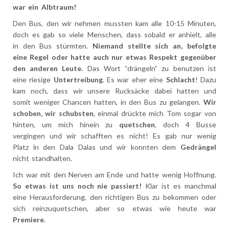
war ein Albtraum!
Den Bus, den wir nehmen mussten kam alle 10-15 Minuten,
doch es gab so viele Menschen, dass sobald er anhielt, alle
in den Bus stürmten.
Niemand stellte sich an, befolgte
eine Regel oder hatte auch nur etwas Respekt gegenüber
den anderen Leute.
Das Wort “drängeln” zu benutzen ist
eine riesige
Untertreibung
. Es war eher eine
Schlacht
! Dazu
kam noch, dass wir unsere Rucksäcke dabei hatten und
somit weniger Chancen hatten, in den Bus zu gelangen.
Wir
schoben, wir schubsten
, einmal drückte mich Tom sogar von
hinten, um mich hinein zu
quetschen
, doch 4 Busse
vergingen und wir schafften es nicht! Es gab nur wenig
Platz in den Dala Dalas und wir konnten dem
Gedrängel
nicht standhalten.
Ich war mit den Nerven am Ende und hatte wenig Hoffnung.
So etwas ist uns noch nie passiert!
Klar ist es manchmal
eine Herausforderung, den richtigen Bus zu bekommen oder
sich reinzuquetschen, aber so etwas wie heute war
Premiere
.