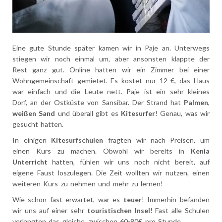
Eine gute Stunde später kamen wir in Paje an. Unterwegs
stiegen wir noch einmal um, aber ansonsten klappte der
Rest ganz gut.
Online hatten wir ein Zimmer bei einer
Wohngemeinschaft gemietet. Es kostet nur 12 €, das Haus
war einfach und die Leute nett.
Paje ist ein sehr kleines
Dorf, an der Ostküste von Sansibar. Der Strand hat
Palmen
,
weißen Sand
und überall gibt es
Kitesurfer
! Genau, was wir
gesucht hatten.
In einigen
Kitesurfschulen
fragten wir nach Preisen, um
einen Kurs zu machen. Obwohl wir bereits in
Kenia
Unterricht
hatten, fühlen wir uns noch nicht bereit, auf
eigene Faust loszulegen. Die Zeit wollten wir nutzen, einen
weiteren Kurs zu nehmen und mehr zu lernen!
Wie schon fast erwartet, war es
teuer
! Immerhin befanden
wir uns auf einer sehr
touristischen Insel
! Fast alle Schulen
verlangten das gleiche, zwischen 60-80€ pro Stunde.