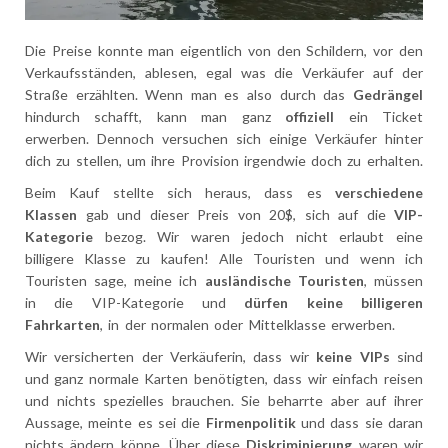
Die Preise konnte man eigentlich von den Schildern, vor den
Verkaufsständen, ablesen, egal was die Verkäufer auf der
Straße erzählten. Wenn man es also durch das
Gedrängel
hindurch schafft, kann man ganz
offiziell
ein Ticket
erwerben. Dennoch versuchen sich einige Verkäufer hinter
dich zu stellen, um ihre Provision irgendwie doch zu erhalten.
Beim Kauf stellte sich heraus, dass es
verschiedene
Klassen
gab und dieser Preis von 20$, sich auf die
VIP-
Kategorie
bezog. Wir waren jedoch nicht erlaubt eine
billigere Klasse zu kaufen! Alle Touristen und wenn ich
Touristen sage, meine ich
ausländische Touristen
, müssen
in die VIP-Kategorie und
dürfen keine billigeren
Fahrkarten
, in der normalen oder Mittelklasse erwerben.
Wir versicherten der Verkäuferin, dass wir
keine VIPs
sind
und ganz normale Karten benötigten, dass wir einfach reisen
und nichts spezielles brauchen. Sie beharrte aber auf ihrer
Aussage, meinte es sei die
Firmenpolitik
und dass sie daran
nichts ändern könne. Über diese
Diskriminierung
waren wir