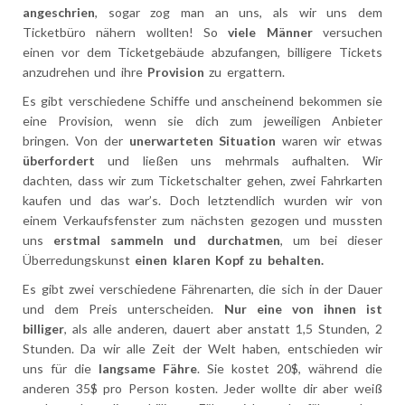
angeschrien
, sogar zog man an uns, als wir uns dem
Ticketbüro nähern wollten! So
viele Männer
versuchen
einen vor dem Ticketgebäude abzufangen, billigere Tickets
anzudrehen und ihre
Provision
zu ergattern.
Es gibt verschiedene Schiffe und anscheinend bekommen sie
eine Provision, wenn sie dich zum jeweiligen Anbieter
bringen. Von der
unerwarteten Situation
waren wir etwas
überfordert
und ließen uns mehrmals aufhalten. Wir
dachten, dass wir zum Ticketschalter gehen, zwei Fahrkarten
kaufen und das war’s. Doch letztendlich wurden wir von
einem Verkaufsfenster zum nächsten gezogen und mussten
uns
erstmal sammeln und durchatmen
, um bei dieser
Überredungskunst
einen klaren Kopf zu behalten.
Es gibt zwei verschiedene Fährenarten, die sich in der Dauer
und dem Preis unterscheiden.
Nur eine von ihnen ist
billiger
, als alle anderen, dauert aber anstatt 1,5 Stunden, 2
Stunden. Da wir alle Zeit der Welt haben, entschieden wir
uns für die
langsame Fähre
. Sie kostet 20$, während die
anderen 35$ pro Person kosten. Jeder wollte dir aber weiß