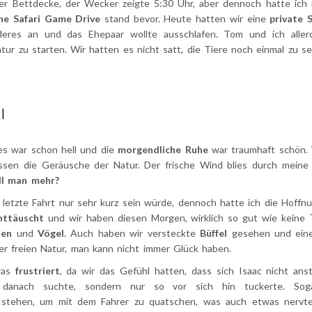
er Bettdecke, der Wecker zeigte 5:30 Uhr, aber dennoch hatte ich r
che Safari Game Drive
stand bevor. Heute hatten wir eine
private S
deres an und das Ehepaar wollte ausschlafen. Tom und ich alle
tur zu starten. Wir hatten es nicht satt, die Tiere noch einmal zu s
I
es war schon hell und die
morgendliche Ruhe
war traumhaft schön. 
sen die Geräusche der Natur. Der frische Wind blies durch meine 
ll man mehr?
letzte Fahrt nur sehr kurz sein würde, dennoch hatte ich die Hoffnu
nttäuscht
und wir haben diesen Morgen, wirklich so gut wie keine 
len
und
Vögel
. Auch haben wir versteckte
Büffel
gesehen und ei
der freien Natur, man kann nicht immer Glück haben.
was
frustriert
, da wir das Gefühl hatten, dass sich Isaac nicht ans
 danach suchte, sondern nur so vor sich hin tuckerte. Sog
stehen, um mit dem Fahrer zu quatschen, was auch etwas nervte,