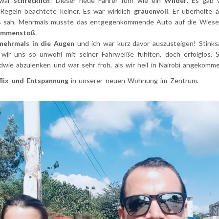
 war
schrecklich
! Dieser neue Fahrer fuhr wie ein
Wilder
. Es gab 
Regeln beachtete keiner. Es war wirklich
grauenvoll
. Er überholte 
hts sah. Mehrmals musste das entgegenkommende Auto auf die Wiese
sammenstoß
.
mehrmals in die Augen
und ich war kurz davor auszusteigen! Stink
s wir uns so unwohl mit seiner Fahrweiße fühlten, doch erfolglos
dwie abzulenken und war sehr froh, als wir heil in Nairobi angekomme
flix und Entspannung
in unserer neuen Wohnung im Zentrum.