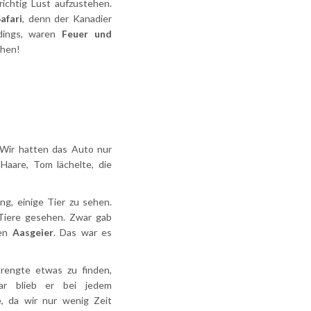
ichtig Lust aufzustehen.
afari
, denn der Kanadier
rdings, waren
Feuer und
ehen!
Wir hatten das Auto nur
Haare, Tom lächelte, die
ng, einige Tier zu sehen.
Tiere gesehen. Zwar gab
nen
Aasgeier
. Das war es
trengte etwas zu finden,
ar blieb er bei jedem
 da wir nur wenig Zeit