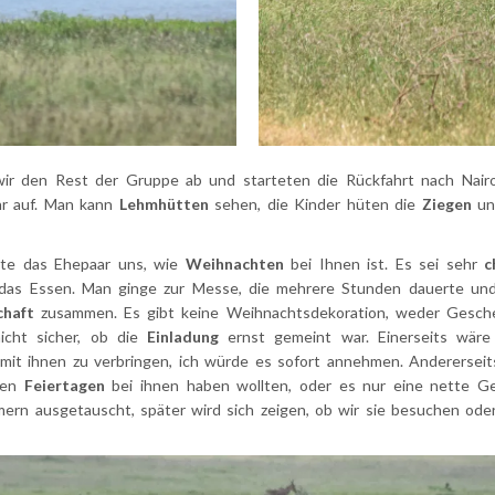
wir den Rest der Gruppe ab und starteten die Rückfahrt nach Nairo
ehr auf. Man kann
Lehmhütten
sehen, die Kinder hüten die
Ziegen
un
lte das Ehepaar uns, wie
Weihnachten
bei Ihnen ist. Es sei sehr
c
 das Essen. Man ginge zur Messe, die mehrere Stunden dauerte un
chaft
zusammen. Es gibt keine Weihnachtsdekoration, weder Gesche
icht sicher, ob die
Einladung
ernst gemeint war. Einerseits wäre
it ihnen zu verbringen, ich würde es sofort annehmen. Andererseits 
 den
Feiertagen
bei ihnen haben wollten, oder es nur eine nette Ge
ern ausgetauscht, später wird sich zeigen, ob wir sie besuchen oder