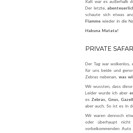
Kalt war es außerhalb d
Der letzte,
abenteuerli
schaute sich etwas an
Flamme
wieder in die Na
Hakuna Matata!
PRIVATE SAFAR
Der Tag war wolkenlos, 
für uns beide und genos
Zebras nebenan,
was wi
Wir wussten, dass diese 
Leider wurde ich aber
e
es
Zebras, Gnus, Gazel
aber auch. So ist es in 
Wir waren dennoch et
oder überhaupt nicht
vorbeikommenden Auto 