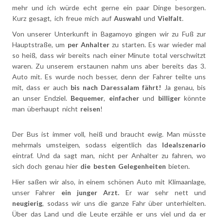
mehr und ich würde echt gerne ein paar Dinge besorgen.
Kurz gesagt, ich freue mich auf
Auswahl
und
Vielfalt
.
Von unserer Unterkunft in Bagamoyo gingen wir zu Fuß zur
Hauptstraße, um
per Anhalter
zu starten. Es war wieder mal
so heiß, dass wir bereits nach einer Minute total verschwitzt
waren. Zu unserem erstaunen nahm uns aber bereits das 3.
Auto mit. Es wurde noch besser, denn der Fahrer teilte uns
mit, dass er auch
bis nach Daressalam fährt!
Ja genau, bis
an unser Endziel.
Bequemer
,
einfacher
und
billiger
könnte
man überhaupt nicht
reisen
!
Der Bus ist immer voll, heiß und braucht ewig. Man müsste
mehrmals umsteigen, sodass eigentlich das
Idealszenario
eintraf. Und da sagt man, nicht per Anhalter zu fahren, wo
sich doch genau hier
die besten Gelegenheiten
bieten.
Hier saßen wir also, in einem schönen Auto mit Klimaanlage,
unser Fahrer
ein junger Arzt.
Er war sehr nett und
neugierig
, sodass wir uns die ganze Fahr über unterhielten.
Über das Land und die Leute erzähle er uns viel und da er