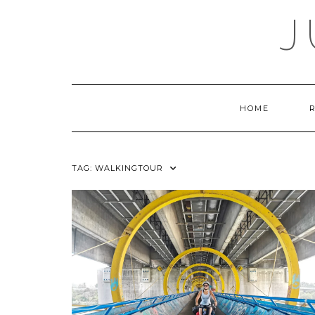
Skip
J
to
content
HOME
TAG:
WALKINGTOUR