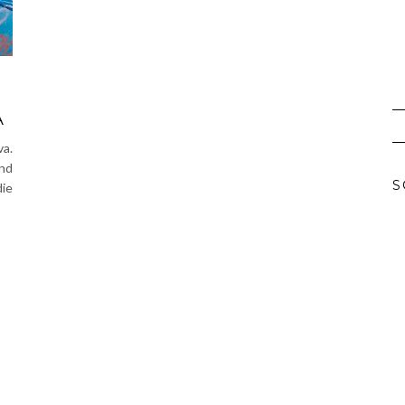
A
a.
nd
S
ie