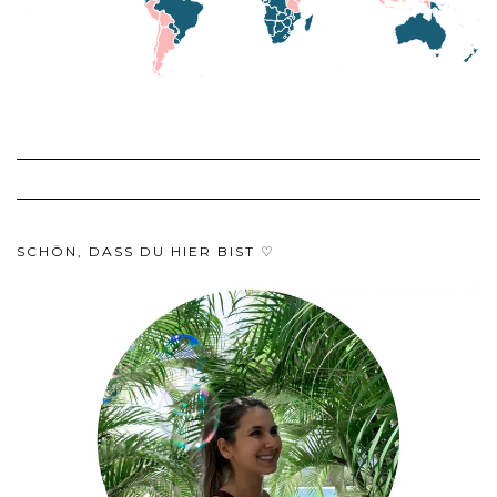
SCHÖN, DASS DU HIER BIST ♡