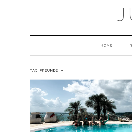
Skip
J
to
content
HOME
TAG:
FREUNDE